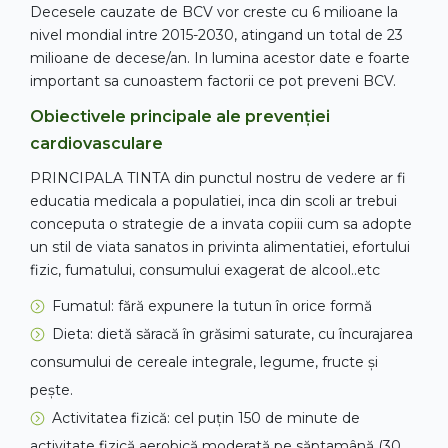
Decesele cauzate de BCV vor creste cu 6 milioane la
nivel mondial intre 2015-2030, atingand un total de 23
milioane de decese/an. In lumina acestor date e foarte
important sa cunoastem factorii ce pot preveni BCV.
Obiectivele principale ale prevenției
cardiovasculare
PRINCIPALA TINTA din punctul nostru de vedere ar fi
educatia medicala a populatiei, inca din scoli ar trebui
conceputa o strategie de a invata copiii cum sa adopte
un stil de viata sanatos in privinta alimentatiei, efortului
fizic, fumatului, consumului exagerat de alcool..etc
Fumatul: fără expunere la tutun în orice formă
Dieta: dietă săracă în grăsimi saturate, cu încurajarea
consumului de cereale integrale, legume, fructe și
pește.
Activitatea fizică: cel puțin 150 de minute de
activitate fizică aerobică moderată pe săptamână (30