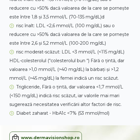
reducere cu >50% dacă valoarea de la care se pornește
este între 1,8 și 3,5 mmol/L (70-135 mg/dL)d
risc înalt: LDL <2,6 mmol/L (100 mg/dL) sau o
reducere cu >50% dacă valoarea de la care se pornește
este între 2,6 și 5,2 mmol/L (100-200 mg/dL)
risc moderat-scăzut: LDL <3 mmol/L (<115 mg/dL)
HDL-colesterolul (“colesterolul bun “) Fără o țintă, dar
valoarea >1,0 mmol/L (>40 mg/dL) la bărbați și >1,2
mmol/L (>45 mg/dL) la femei indică un risc scăzut.
Trigliceride, Fără o țintă, dar valoarea <1,7 mmol/L
(<150 mg/dL) indică risc scăzut, iar valorile mai mari
sugerează necesitatea verificării altor factori de risc.
Diabet zaharat - HbA1c <7% (53 mmol/mol)
www.dermavisionshop.ro