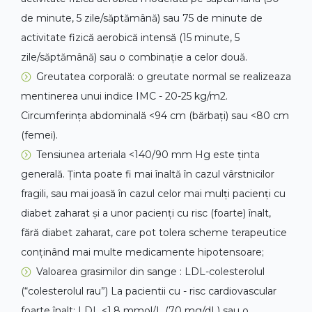
de minute, 5 zile/săptămână) sau 75 de minute de
activitate fizică aerobică intensă (15 minute, 5
zile/săptămână) sau o combinație a celor două.
Greutatea corporală: o greutate normal se realizeaza
mentinerea unui indice IMC - 20-25 kg/m2.
Circumferința abdominală <94 cm (bărbați) sau <80 cm
(femei).
Tensiunea arteriala <140/90 mm Hg este ținta
generală. Ținta poate fi mai înaltă în cazul vârstnicilor
fragili, sau mai joasă în cazul celor mai mulți pacienți cu
diabet zaharat și a unor pacienți cu risc (foarte) înalt,
fără diabet zaharat, care pot tolera scheme terapeutice
conținând mai multe medicamente hipotensoare;
Valoarea grasimilor din sange : LDL-colesterolul
(“colesterolul rau”) La pacientii cu - risc cardiovascular
foarte înalt: LDL <1,8 mmol/L (70 mg/dL) sau o