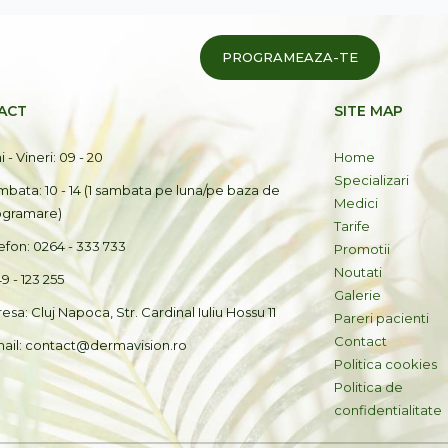
PROGRAMEAZA-TE
ACT
SITE MAP
i - Vineri: 09 - 20
Home
Specializari
bata: 10 - 14 (1 sambata pe luna/pe baza de
Medici
ogramare)
Tarife
efon: 0264 - 333 733
Promotii
Noutati
9 - 123 255
Galerie
esa: Cluj Napoca, Str. Cardinal Iuliu Hossu 11
Pareri pacienti
Contact
ail: contact@dermavision.ro
Politica cookies
Politica de
confidentialitate