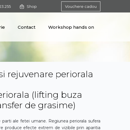
123.255
Shop
Vouchere
cadou
rie
Contact
Workshop hands on
 si rejuvenare periorala
iorala (lifting buza
ansfer de grasime)
parti ale fetei umane. Regiunea periorala sufera
e produce efecte extrem de vizibile prin aparitia