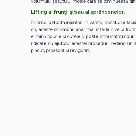
volumului ţesutului moale care se diminuează din cau
Lifting al frunţii şi/sau al sprâncenelor.
În timp, datorită înaintării în vârstă, trăsăturile 
ori, aceste schimbări apar mai întâi la nivelul frunț
elimină ridurile şi cutele și poate îmbunătăți ridu
ridicate cu ajutorul acestei proceduri, redând un a
plăcut, proaspăt și revigorat.