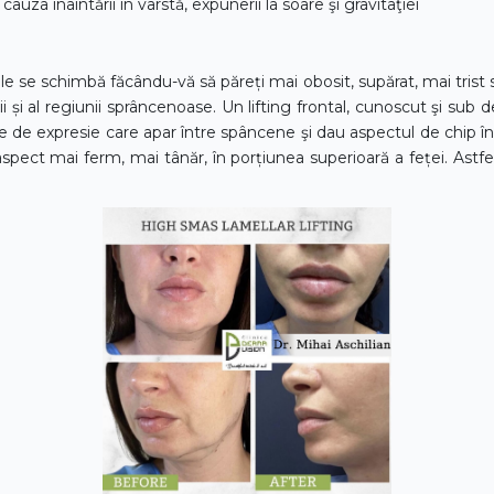
za înaintării în vârstă, expunerii la soare şi gravitaţiei
faciale se schimbă făcându-vă să păreți mai obosit, supărat, mai tri
ii și al regiunii sprâncenoase. Un lifting frontal, cunoscut şi sub d
rile de expresie care apar între spâncene şi dau aspectul de chip în
spect mai ferm, mai tânăr, în porțiunea superioară a feței. Astfel