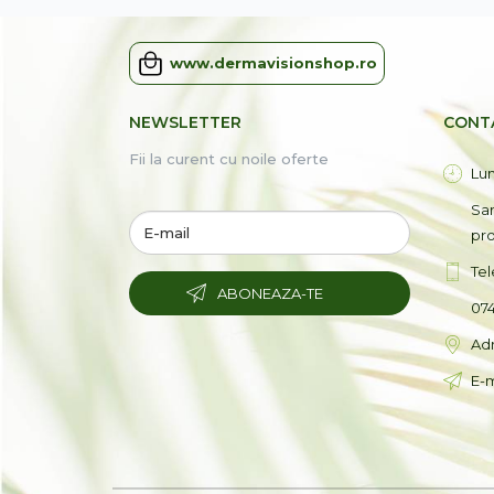
www.dermavisionshop.ro
NEWSLETTER
CONT
Fii la curent cu noile oferte
Lun
Sam
pr
Tel
ABONEAZA-TE
074
Adr
E-m