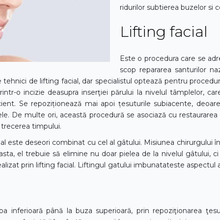
ridurilor subtierea buzelor si
Lifting facial
Este o procedura care se adrese
scop repararea santurilor naz
e tehnici de lifting facial, dar specialistul optează pentru proced
rintr-o incizie deasupra inserţiei părului la nivelul tâmplelor, c
icient. Se repoziționează mai apoi țesuturile subiacente, deoar
le. De multe ori, această procedură se asociază cu restaurarea 
 trecerea timpului.
cial este deseori combinat cu cel al gâtului. Misiunea chirurgului în
sta, el trebuie să elimine nu doar pielea de la nivelul gâtului, c
izat prin lifting facial. Liftingul gatului imbunatateste aspectul a
a inferioară până la buza superioară, prin repoziţionarea ţesut