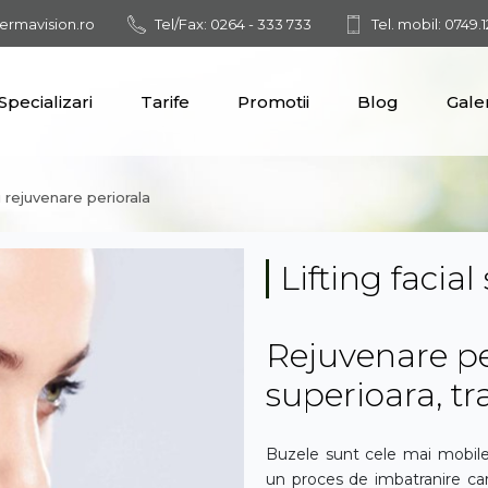
ermavision.ro
Tel/Fax: 0264 - 333 733
Tel. mobil: 0749.
Specializari
Tarife
Promotii
Blog
Gale
si rejuvenare periorala
Lifting facial
Rejuvenare per
superioara, tr
Buzele sunt cele mai mobile 
un proces de imbatranire car