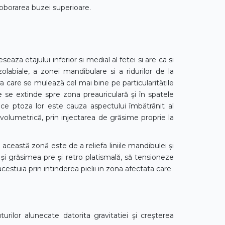
 coborarea buzei superioare.
aza etajului inferior si medial al fetei si are ca si
olabiale, a zonei mandibulare si a ridurilor de la
ura care se mulează cel mai bine pe particularitățile
are se extinde spre zona preauriculară şi în spatele
ece ptoza lor este cauza aspectului îmbătrânit al
volumetrică, prin injectarea de grăsime proprie la
 această zonă este de a reliefa liniile mandibulei și
i și grăsimea pre și retro platismală, să tensioneze
cestuia prin intinderea pielii in zona afectata care-
urilor alunecate datorita gravitatiei şi creşterea