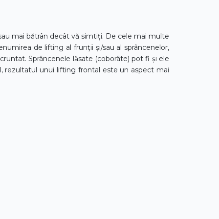
st sau mai bătrân decât vă simtiți. De cele mai multe
enumirea de lifting al frunţii şi/sau al sprâncenelor,
cruntat. Sprâncenele lăsate (coborâte) pot fi și ele
, rezultatul unui lifting frontal este un aspect mai