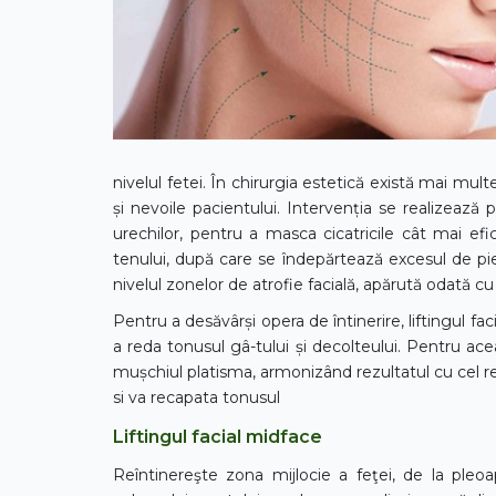
nivelul fetei. În chirurgia estetică există mai mult
și nevoile pacientului. Intervenția se realizează p
urechilor, pentru a masca cicatricile cât mai ef
tenului, după care se îndepărtează excesul de pie
nivelul zonelor de atrofie facială, apărută odată cu
Pentru a desăvârși opera de întinerire, liftingul fa
a reda tonusul gâ-tului și decolteului. Pentru acea
mușchiul platisma, armonizând rezultatul cu cel real
si va recapata tonusul
Liftingul facial midface
Reîntinereşte zona mijlocie a feţei, de la pleoap