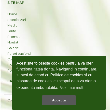
SITE MAP
Home
Specializari
Medici
Tarife
Promotii
Noutati
Galerie
Pareri pacienti
Contact
Acest site foloseste cookies pentru a va oferi
Politica cookies
functionalitatea dorita. Navigand in continuare,
Politica de confidentialitate
sunteti de acord cu Politica de cookies si cu
FACEBOOK
plasarea de cookies, cu scopul de a va oferi o
experienta imbunatatita.
Vezi mai mult
Copyright © Clinica Dermavision 2025
Accepta
Web design by
Softimpera