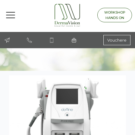
WORKSHOP
HANDS ON
Vouchere