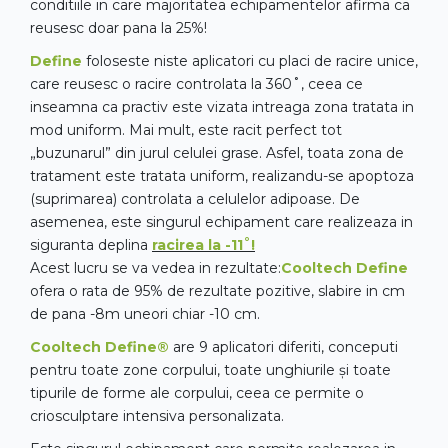
conditiile in care majoritatea echipamentelor afirma ca
reusesc doar pana la 25%!
Define
foloseste niste aplicatori cu placi de racire unice,
care reusesc o racire controlata la 360˚, ceea ce
inseamna ca practiv este vizata intreaga zona tratata in
mod uniform. Mai mult, este racit perfect tot
„buzunarul” din jurul celulei grase. Asfel, toata zona de
tratament este tratata uniform, realizandu-se apoptoza
(suprimarea) controlata a celulelor adipoase. De
asemenea, este singurul echipament care realizeaza in
siguranta deplina
racirea la -11˚!
Acest lucru se va vedea in rezultate:
Cooltech Define
ofera o rata de 95% de rezultate pozitive, slabire in cm
de pana -8m uneori chiar -10 cm.
Cooltech Define®
are 9 aplicatori diferiti, conceputi
pentru toate zone corpului, toate unghiurile și toate
tipurile de forme ale corpului, ceea ce permite o
criosculptare intensiva personalizata.