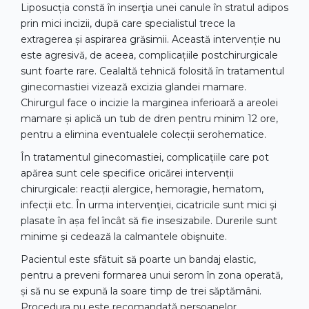
Liposucția constă în inserţia unei canule în stratul adipos
prin mici incizii, după care specialistul trece la
extragerea și aspirarea grăsimii. Această intervenție nu
este agresivă, de aceea, complicațiile postchirurgicale
sunt foarte rare. Cealaltă tehnică folosită în tratamentul
ginecomastiei vizează excizia glandei mamare.
Chirurgul face o incizie la marginea inferioară a areolei
mamare și aplică un tub de dren pentru minim 12 ore,
pentru a elimina eventualele colecții serohematice.
În tratamentul ginecomastiei, complicațiile care pot
apărea sunt cele specifice oricărei intervenții
chirurgicale: reacții alergice, hemoragie, hematom,
infecții etc. În urma intervenţiei, cicatricile sunt mici şi
plasate în așa fel încât să fie insesizabile. Durerile sunt
minime şi cedează la calmantele obişnuite.
Pacientul este sfătuit să poarte un bandaj elastic,
pentru a preveni formarea unui serom în zona operată,
și să nu se expună la soare timp de trei săptămâni.
Procedura nu este recomandată persoanelor