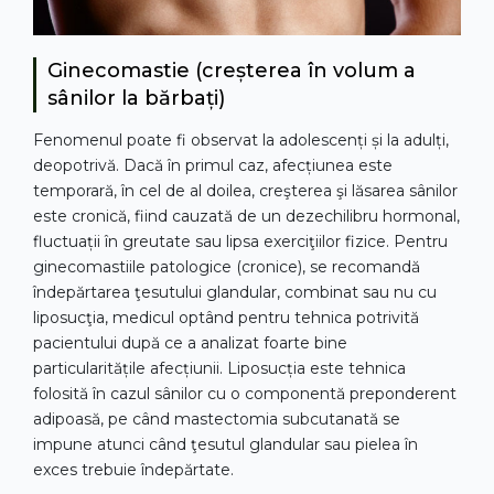
Ginecomastie (creșterea în volum a
sânilor la bărbați)
Fenomenul poate fi observat la adolescenți și la adulți,
deopotrivă. Dacă în primul caz, afecțiunea este
temporară, în cel de al doilea, creşterea şi lăsarea sânilor
este cronică, fiind cauzată de un dezechilibru hormonal,
fluctuații în greutate sau lipsa exerciţiilor fizice. Pentru
ginecomastiile patologice (cronice), se recomandă
îndepărtarea ţesutului glandular, combinat sau nu cu
liposucţia, medicul optând pentru tehnica potrivită
pacientului după ce a analizat foarte bine
particularitățile afecțiunii. Liposucția este tehnica
folosită în cazul sânilor cu o componentă preponderent
adipoasă, pe când mastectomia subcutanată se
impune atunci când ţesutul glandular sau pielea în
exces trebuie îndepărtate.