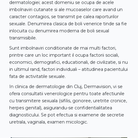
dermatologiei; acest domeniu se ocupa de acele
imbolnaviri cutanate si ale mucoaselor care avand un
caracter contagios, se transmit pe calea raporturilor
sexuale. Denumirea clasica de boli venerice tinde sa fie
inlocuita cu denumirea moderna de boli sexual
transmisibile.
Sunt imbolnaviri conditionate de mai multi factori,
printre care un loc important il ocupa factorii sociali,
economici, demografici, educationali, de civilizatie, si nu
in ultimul rand, factori individuali – atitudinea pacientului
fata de activitatile sexuale.
In clinica de dermatologie din Cluj, Dermavision, vi se
ofera consultatii venerologice pentru toate afectiunile
cu transmitere sexuala (sifilis, gonoree, uretrite cronice,
herpes genital), asigurandu-se confidentialitatea
diagnosticului. Se pot efectua si examene de secretie
uretrala, vaginala, examen micologic.