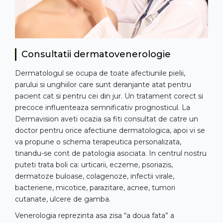
Consultatii dermatovenerologie
Dermatologul se ocupa de toate afectiunile pielii,
parului si unghiilor care sunt deranjante atat pentru
pacient cat si pentru cei din jur. Un tratament corect si
precoce influenteaza semnificativ prognosticul. La
Dermavision aveti ocazia sa fiti consultat de catre un
doctor pentru orice afectiune dermatologica, apoi vi se
va propune o schema terapeutica personalizata,
tinandu-se cont de patologia asociata. In centrul nostru
puteti trata boli ca: urticarii, eczeme, psoriazis,
dermatoze buloase, colagenoze, infectii virale,
bacteriene, micotice, parazitare, acnee, tumori
cutanate, ulcere de gamba.
Venerologia reprezinta asa zisa “a doua fata” a